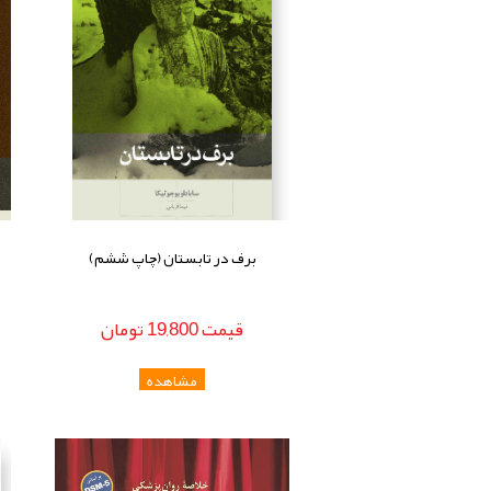
برف در تابستان (چاپ ششم)
قيمت
19,800
تومان