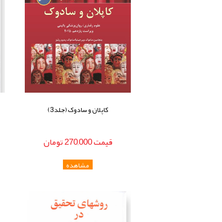
کاپلان و سادوک (جلد3)
قيمت
270,000
تومان