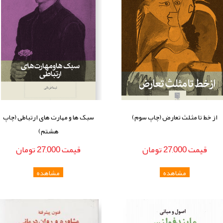
از خط تا مثلث تعارض (چاپ سوم)
سبک ها و مهارت های ارتباطی (چاپ
هشتم)
قيمت
27,000
تومان
قيمت
27,000
تومان