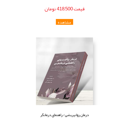
قيمت
418,500
تومان
درمان روانپریشی/ راهنمای درمانگر