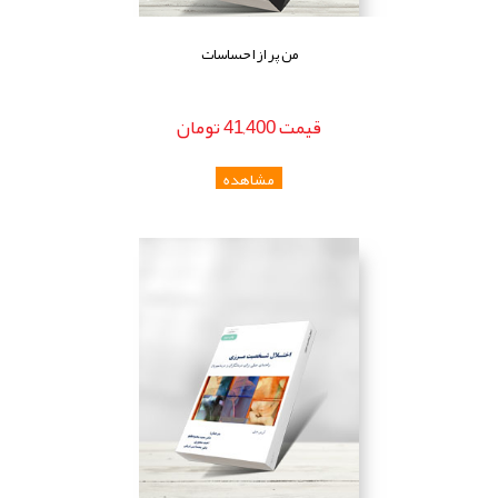
من پر از احساسات
قيمت
41,400
تومان