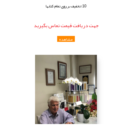
%10تخفیف بر روی تمام کتابها
جهت دريافت قيمت تماس بگيريد