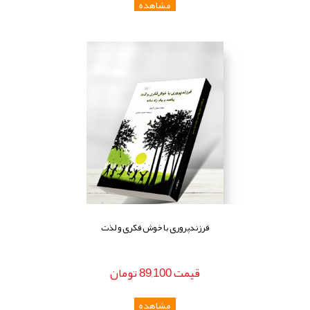
فرزندپروری با خوش فکری و لذت
قيمت
89,100
تومان