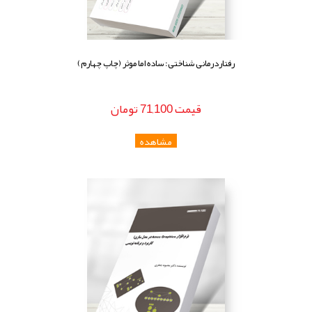
رفتاردرمانی شناختی: ساده اما موثر (چاپ چهارم)
قيمت
71,100
تومان